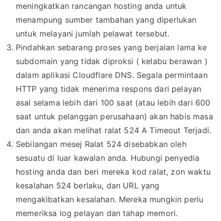
meningkatkan rancangan hosting anda untuk
menampung sumber tambahan yang diperlukan
untuk melayani jumlah pelawat tersebut.
Pindahkan sebarang proses yang berjalan lama ke
subdomain yang tidak diproksi ( kelabu berawan )
dalam aplikasi Cloudflare DNS. Segala permintaan
HTTP yang tidak menerima respons dari pelayan
asal selama lebih dari 100 saat (atau lebih dari 600
saat untuk pelanggan perusahaan) akan habis masa
dan anda akan melihat ralat 524 A Timeout Terjadi.
Sebilangan mesej Ralat 524 disebabkan oleh
sesuatu di luar kawalan anda. Hubungi penyedia
hosting anda dan beri mereka kod ralat, zon waktu
kesalahan 524 berlaku, dan URL yang
mengakibatkan kesalahan. Mereka mungkin perlu
memeriksa log pelayan dan tahap memori.