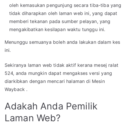
oleh kemasukan pengunjung secara tiba-tiba yang
tidak diharapkan oleh laman web ini, yang dapat
memberi tekanan pada sumber pelayan, yang
mengakibatkan kesilapan waktu tunggu ini.
Menunggu semuanya boleh anda lakukan dalam kes
ini.
Sekiranya laman web tidak aktif kerana mesej ralat
524, anda mungkin dapat mengakses versi yang
diarkibkan dengan mencari halaman di Mesin
Wayback .
Adakah Anda Pemilik
Laman Web?