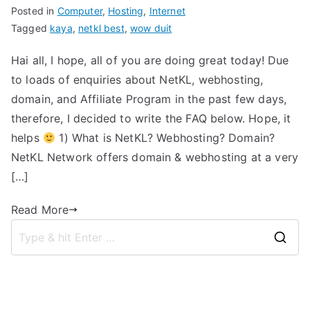
Posted in
Computer
,
Hosting
,
Internet
Tagged
kaya
,
netkl best
,
wow duit
Hai all, I hope, all of you are doing great today! Due
to loads of enquiries about NetKL, webhosting,
domain, and Affiliate Program in the past few days,
therefore, I decided to write the FAQ below. Hope, it
helps
1) What is NetKL? Webhosting? Domain?
NetKL Network offers domain & webhosting at a very
[…]
Read More
S
e
a
r