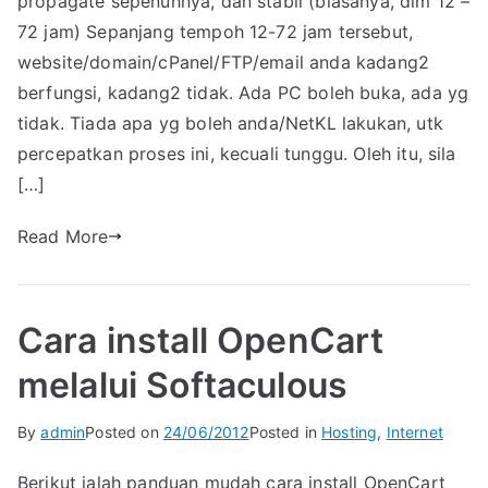
propagate sepenuhnya, dan stabil (biasanya, dlm 12 –
72 jam) Sepanjang tempoh 12-72 jam tersebut,
website/domain/cPanel/FTP/email anda kadang2
berfungsi, kadang2 tidak. Ada PC boleh buka, ada yg
tidak. Tiada apa yg boleh anda/NetKL lakukan, utk
percepatkan proses ini, kecuali tunggu. Oleh itu, sila
[…]
Read More
Cara install OpenCart
melalui Softaculous
By
admin
Posted on
24/06/2012
Posted in
Hosting
,
Internet
Berikut ialah panduan mudah cara install OpenCart