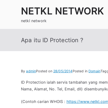
Skip
NETKL NETWORK
to
content
netkl network
Apa itu ID Protection ?
By
admin
Posted on
28/05/2014
Posted in
Domain
Tag
ID Protection ialah servis tambahan yang mem
Nama, Alamat, No. Tel, Email, dll) disembuny
(Contoh carian WHOIS :
https://www.netkl.co