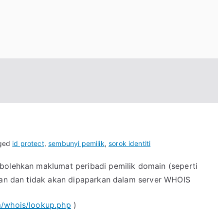
ged
id protect
,
sembunyi pemilik
,
sorok identiti
bolehkan maklumat peribadi pemilik domain (seperti
ikan dan tidak akan dipaparkan dalam server WHOIS
m/whois/lookup.php
)