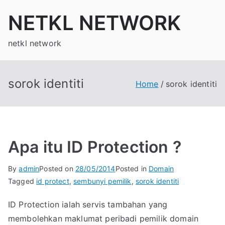
Skip
NETKL NETWORK
to
content
netkl network
sorok identiti
Home
sorok identiti
Apa itu ID Protection ?
By
admin
Posted on
28/05/2014
Posted in
Domain
Tagged
id protect
,
sembunyi pemilik
,
sorok identiti
ID Protection ialah servis tambahan yang
membolehkan maklumat peribadi pemilik domain