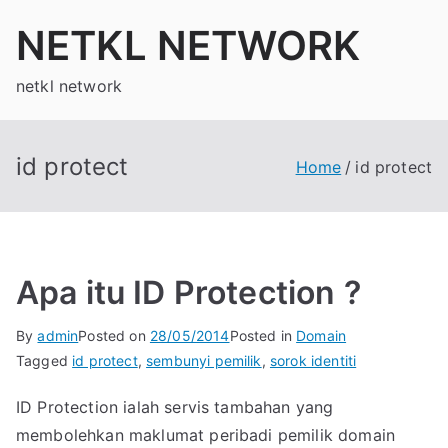
Skip
NETKL NETWORK
to
content
netkl network
id protect
Home
id protect
Apa itu ID Protection ?
By
admin
Posted on
28/05/2014
Posted in
Domain
Tagged
id protect
,
sembunyi pemilik
,
sorok identiti
ID Protection ialah servis tambahan yang
membolehkan maklumat peribadi pemilik domain