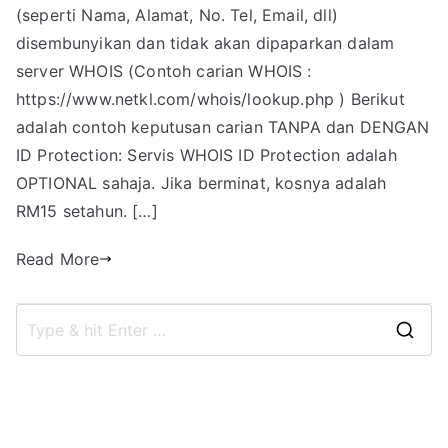
(seperti Nama, Alamat, No. Tel, Email, dll)
disembunyikan dan tidak akan dipaparkan dalam
server WHOIS (Contoh carian WHOIS :
https://www.netkl.com/whois/lookup.php ) Berikut
adalah contoh keputusan carian TANPA dan DENGAN
ID Protection: Servis WHOIS ID Protection adalah
OPTIONAL sahaja. Jika berminat, kosnya adalah
RM15 setahun. […]
Read More
S
e
a
r